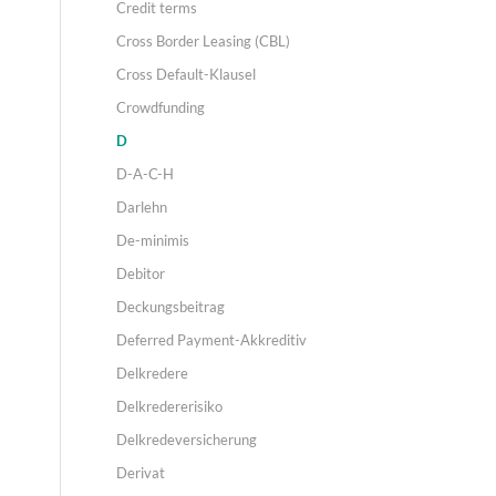
Credit terms
Cross Border Leasing (CBL)
Cross Default-Klausel
Crowdfunding
D
D-A-C-H
Darlehn
De-minimis
Debitor
Deckungsbeitrag
Deferred Payment-Akkreditiv
Delkredere
Delkredererisiko
Delkredeversicherung
Derivat