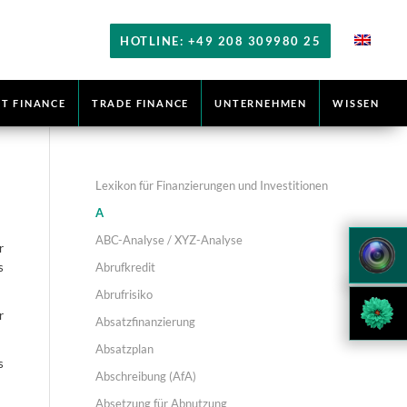
HOTLINE: +49 208 309980 25
T FINANCE
TRADE FINANCE
UNTERNEHMEN
WISSEN
Lexikon für Finanzierungen und Investitionen
A
ABC-Analyse / XYZ-Analyse
r
Abrufkredit
s
Abrufrisiko
r
Absatzfinanzierung
Absatzplan
s
Abschreibung (AfA)
Absetzung für Abnutzung