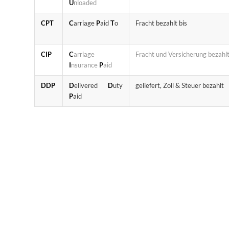
U
nloaded
CPT
C
arriage
P
aid
T
o
Fracht bezahlt bis
CIP
C
arriage
Fracht und Versicherung bezahl
I
nsurance
P
aid
DDP
D
elivered
D
uty
geliefert, Zoll & Steuer bezahlt
P
aid