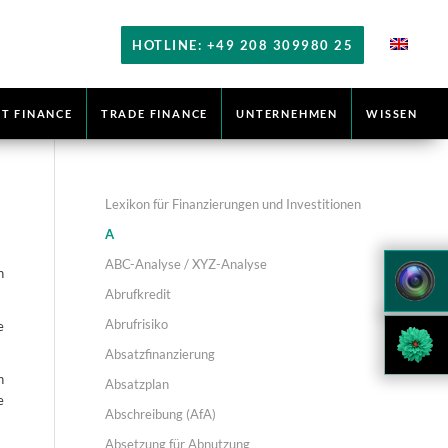
HOTLINE: +49 208 309980 25
T FINANCE
TRADE FINANCE
UNTERNEHMEN
WISSEN
Lexikon für Finanzierungen und Investitionen
A
ABC-Analyse / XYZ-Analyse
n
Abrufkredit
Abrufrisiko
e
Absatzfinanzierung
n
Absatzplan
e
Abschreibung (AfA)
Absetzung für Abnutzung