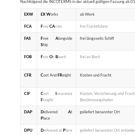
Nachfolgend die INCOTERMS in der aktuell gültigen Fassung ab 01
EXW
EX
W
orks
ab Werk
FCA
F
ree
CA
rrier
frei Frachtführer
FAS
F
ree
A
longside
frei längsseits Schiff
S
hip
FOB
F
ree
O
n
B
oard
frei an Bord
CFR
C
ost And
FR
eight
Kosten und Fracht
CIF
C
ost
I
nsurance
Kosten, Versicherung und Frach
F
reight
Bestimmungshafen
DAP
D
elivered
A
t
geliefert benannter Ort
P
lace
DPU
D
elivered at
P
lace
geliefert benannter Ort entlade