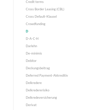
Credit terms
Cross Border Leasing (CBL)
Cross Default-Klausel
Crowdfunding
D
D-A-C-H
Darlehn
De-minimis
Debitor
Deckungsbeitrag
Deferred Payment-Akkreditiv
Delkredere
Delkredererisiko
Delkredeversicherung
Derivat