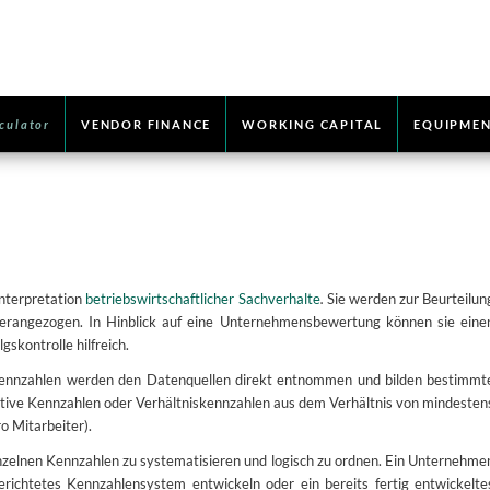
culator
VENDOR FINANCE
WORKING CAPITAL
EQUIPMEN
Interpretation
betriebswirtschaftlicher Sachverhalte
.
Sie werden zur Beurteilun
erangezogen. In Hinblick auf eine Unternehmensbewertung können sie eine
gskontrolle hilfreich.
 Kennzahlen werden den Datenquellen direkt entnommen und bilden bestimmt
elative Kennzahlen oder Verhältniskennzahlen aus dem Verhältnis von mindesten
o Mitarbeiter).
zelnen Kennzahlen zu systematisieren und logisch zu ordnen. Ein Unternehme
erichtetes Kennzahlensystem entwickeln oder ein bereits fertig entwickelte