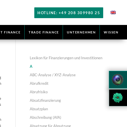
HOTLINE: +49 208 309980 25
T FINANCE
TRADE FINANCE
UNTERNEHMEN
WISSEN
Lexikon für Finanzierungen und Investitionen
A
ABC-Analyse / XYZ-Analyse
g
Abrufkredit
n
Abrufrisiko
e
Absatzfinanzierung
s
Absatzplan
Abschreibung (AfA)
n
s
Absetzung für Abnutzung