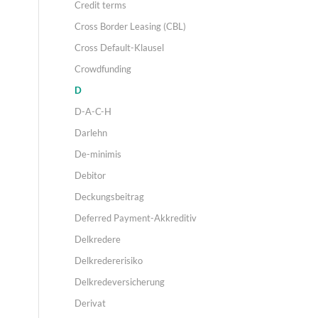
Credit terms
Cross Border Leasing (CBL)
Cross Default-Klausel
Crowdfunding
D
D-A-C-H
Darlehn
De-minimis
Debitor
Deckungsbeitrag
Deferred Payment-Akkreditiv
Delkredere
Delkredererisiko
Delkredeversicherung
Derivat