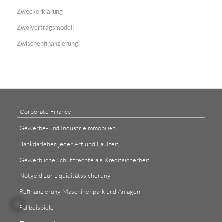
Zweckerklärung
Zweivertragsmodell
Zwischenfinanzierung
Corporate Finance
Gewerbe- und Industrieimmobilien
Bankdarlehen jeder Art und Laufzeit
Gewerbliche Schutzrechte als Kreditsicherheit
Notgeld zur Liquiditätssicherung
Refinanzierung Maschinenpark und Anlagen
Fallbeispiele