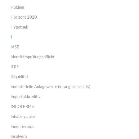
Holding
Horizont 2020
Hypothek
I
IASB
Identitätsprüfungspflicht
IFRS
Illiquidität
Immaterielle Anlagewerte (intangible assets)
Importakkreditiv
INCOTERMS
Inhaberpapier
Innenrevision
Insolvenz