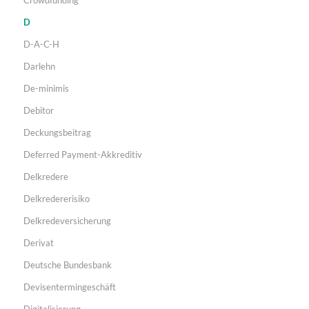
D
D-A-C-H
Darlehn
De-minimis
Debitor
Deckungsbeitrag
Deferred Payment-Akkreditiv
Delkredere
Delkredererisiko
Delkredeversicherung
Derivat
Deutsche Bundesbank
Devisentermingeschäft
Digitalisierung