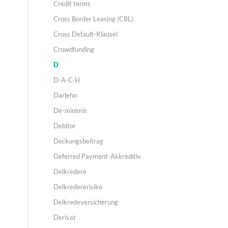
Credit terms
Cross Border Leasing (CBL)
Cross Default-Klausel
Crowdfunding
D
D-A-C-H
Darlehn
De-minimis
Debitor
Deckungsbeitrag
Deferred Payment-Akkreditiv
Delkredere
Delkredererisiko
Delkredeversicherung
Derivat