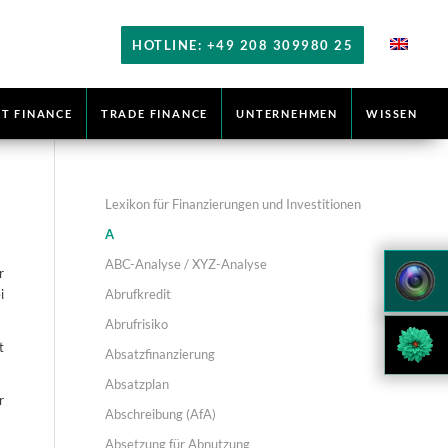
HOTLINE: +49 208 309980 25
T FINANCE
TRADE FINANCE
UNTERNEHMEN
WISSEN
Lexikon für Finanzierungen und Investitionen
A
ABC-Analyse / XYZ-Analyse
r
Abrufkredit
i
Abrufrisiko
t
Absatzfinanzierung
Absatzplan
r
Abschreibung (AfA)
Absetzung für Abnutzung