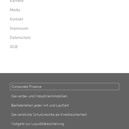
Karriere
Media
Kontakt
Impressum
Datenschutz
AGB
Corporate Finance
Gewerbe- und Industrieimmobilien
Bankdarlehen jeder Art und Laufzeit
Gewerbliche Schutzrechte als Kreditsicherheit
Notgeld zur Liquiditätssicherung