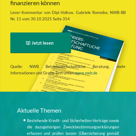
finanzieren können
Leser-Kommentar von Dipl.-Volksw. Gabriele Romeike, NWB-BB
Nr. 11 vom 30.10.2025 Seite 354
Jetzt lesen
Quelle: NWB Betriebswirtschaftliche Beratung, mehr
Informationen und Gratis-Test unter:
www.nwb.de
Aktuelle Themen
Bestehende Kredit- und Sicherheiten-Verträge sowie
die dazugehörigen Zweckbestimmungserklärungen
erfassen und prüfen lassen (Übersicherung gemäß