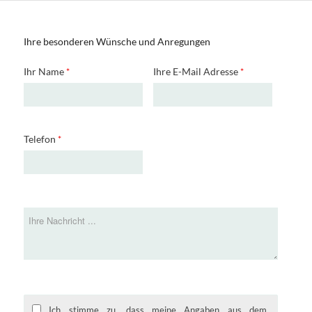
Ihre besonderen Wünsche und Anregungen
Ihr Name
Ihre E-Mail Adresse
*
*
Telefon
*
Ihre
Nachricht
Ich stimme zu, dass meine Angaben aus dem