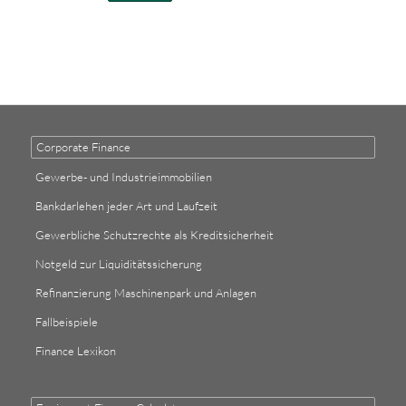
Corporate Finance
Gewerbe- und Industrieimmobilien
Bankdarlehen jeder Art und Laufzeit
Gewerbliche Schutzrechte als Kreditsicherheit
Notgeld zur Liquiditätssicherung
Refinanzierung Maschinenpark und Anlagen
Fallbeispiele
Finance Lexikon