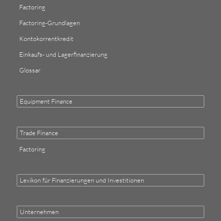
Factoring
Factoring-Grundlagen
Kontokorrentkredit
Einkaufs- und Lagerfinanzierung
Glossar
Equipment Finance
Trade Finance
Factoring
Lexikon für Finanzierungen und Investitionen
Unternehmen