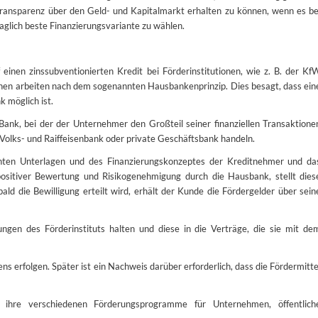
ransparenz über den Geld- und Kapitalmarkt erhalten zu können, wenn es be
aglich beste Finanzierungsvariante zu wählen.
einen zinssubventionierten Kredit bei Förderinstitutionen, wie z. B. der Kf
tionen arbeiten nach dem sogenannten Hausbankenprinzip. Dies besagt, dass ein
 möglich ist.
Bank, bei der der Unternehmer den Großteil seiner finanziellen Transaktione
 Volks- und Raiffeisenbank oder private Geschäftsbank handeln.
hten Unterlagen und des Finanzierungskonzeptes der Kreditnehmer und da
ositiver Bewertung und Risikogenehmigung durch die Hausbank, stellt dies
d die Bewilligung erteilt wird, erhält der Kunde die Fördergelder über sein
gen des Förderinstituts halten und diese in die Verträge, die sie mit de
 erfolgen. Später ist ein Nachweis darüber erforderlich, dass die Fördermitte
 ihre verschiedenen Förderungsprogramme für Unternehmen, öffentlich