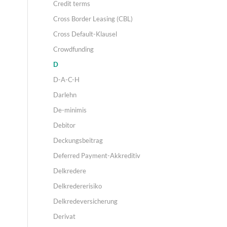
Credit terms
Cross Border Leasing (CBL)
Cross Default-Klausel
Crowdfunding
D
D-A-C-H
Darlehn
De-minimis
Debitor
Deckungsbeitrag
Deferred Payment-Akkreditiv
Delkredere
Delkredererisiko
Delkredeversicherung
Derivat