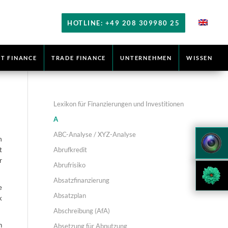
HOTLINE: +49 208 309980 25
T FINANCE
TRADE FINANCE
UNTERNEHMEN
WISSEN
Lexikon für Finanzierungen und Investitionen
A
ABC-Analyse / XYZ-Analyse
m
Abrufkredit
t
r
Abrufrisiko
Absatzfinanzierung
e
Absatzplan
k
Abschreibung (AfA)
n
Absetzung für Abnutzung