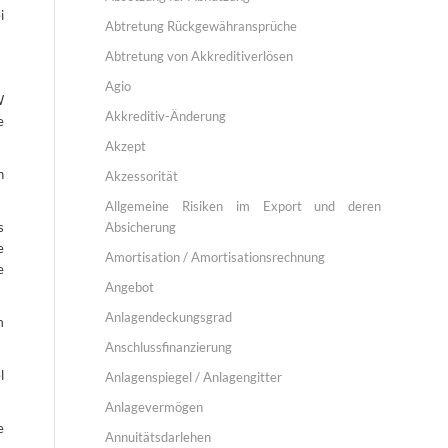
i
Abtretung Rückgewähransprüche
Abtretung von Akkreditiverlösen
Agio
W
Akkreditiv-Änderung
e
Akzept
n
Akzessorität
Allgemeine Risiken im Export und deren
Absicherung
s
e
Amortisation / Amortisationsrechnung
e
Angebot
Anlagendeckungsgrad
m
Anschlussfinanzierung
l
Anlagenspiegel / Anlagengitter
Anlagevermögen
e
Annuitätsdarlehen