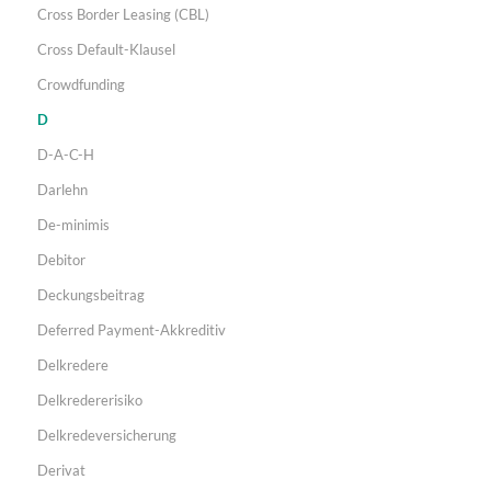
Cross Border Leasing (CBL)
Cross Default-Klausel
Crowdfunding
D
D-A-C-H
Darlehn
De-minimis
Debitor
Deckungsbeitrag
Deferred Payment-Akkreditiv
Delkredere
Delkredererisiko
Delkredeversicherung
Derivat