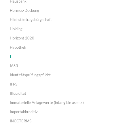
Hausbank
Hermes-Deckung
Höchstbetragsbürgschaft
Holding
Horizont 2020
Hypothek
I
IASB
Identitätsprüfungspflicht
IFRS
Illiquidität
Immaterielle Anlagewerte (intangible assets)
Importakkreditiv
INCOTERMS