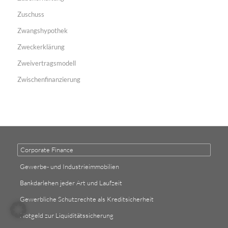
Zuschuss
Zwangshypothek
Zweckerklärung
Zweivertragsmodell
Zwischenfinanzierung
Corporate Finance
Gewerbe- und Industrieimmobilien
Bankdarlehen jeder Art und Laufzeit
Gewerbliche Schutzrechte als Kreditsicherheit
Notgeld zur Liquiditätssicherung