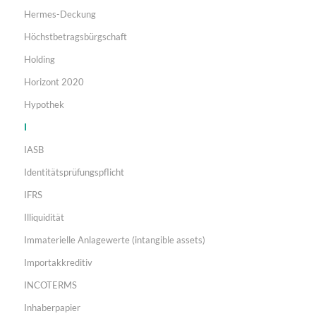
Hermes-Deckung
Höchstbetragsbürgschaft
Holding
Horizont 2020
Hypothek
I
IASB
Identitätsprüfungspflicht
IFRS
Illiquidität
Immaterielle Anlagewerte (intangible assets)
Importakkreditiv
INCOTERMS
Inhaberpapier