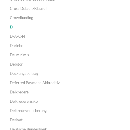
Cross Default-Klausel
Crowdfunding
D
D-A-C-H
Darlehn
De-minimis
Debitor
Deckungsbeitrag
Deferred Payment-Akkreditiv
Delkredere
Delkredererisiko
Delkredeversicherung
Derivat
Deutsche Bundesbank