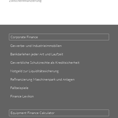
Zwischenfinanzierung
Corporate Finance
Gewerbe- und Industrieimmobilien
Bankdarlehen jeder Art und Laufzeit
Gewerbliche Schutzrechte als Kreditsicherheit
Notgeld zur Liquiditätssicherung
Refinanzierung Maschinenpark und Anlagen
Fallbeispiele
Finance Lexikon
Equipment Finance Calculator