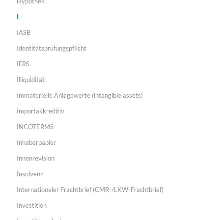
Hypothek
I
IASB
Identitätsprüfungspflicht
IFRS
Illiquidität
Immaterielle Anlagewerte (intangible assets)
Importakkreditiv
INCOTERMS
Inhaberpapier
Innenrevision
Insolvenz
Internationaler Frachtbrief (CMR-/LKW-Frachtbrief)
Investition