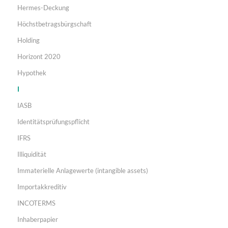
Hermes-Deckung
Höchstbetragsbürgschaft
Holding
Horizont 2020
Hypothek
I
IASB
Identitätsprüfungspflicht
IFRS
Illiquidität
Immaterielle Anlagewerte (intangible assets)
Importakkreditiv
INCOTERMS
Inhaberpapier