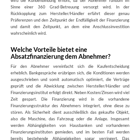
wird die Kundenbindung erhöht, da der Abnehmer rundum im
Sinne einer 360 Grad-Betreuung versorgt wird. In der
Rückkopplung zum Hersteller/Händler erfährt dieser genau
Präferenzen und den Zeitpunkt der Endfälligkeit der Finanzierung
und damit den Zeitpunkt, an dem eine Anschlussinvestition
wahrscheinlich wird.
Welche Vorteile bietet eine
Absatzfinanzierung dem Abnehmer?
Für den Abnehmer vereinfacht sich die Kaufentscheidung
erheblich. Bankgespräche erübrigen sich, die Konditionen werden
ausgeschrieben und somit automatisch optimiert, die Verträge
geprüft und die Abwicklung zwischen Hersteller/Händler und
Finanzierungsinstitut erfolgt direkt. Neben Kosten/Zinsen wird viel
Zeit gespart. Die Finanzierung wird in die vorhandene
Finanzierungsstruktur des Abnehmers integriert, ohne diese zu
stören. Als Sicherheit dient ausschließlich das gekaufte Objekt,
also die Maschine, das Fahrzeug oder die Anlage. Insgesamt
werden Abhängigkeiten von Hausbanken und vorhandenen
Finanzierungsinstituten gemieden, und im besten Fall werden
bereits bestehende Abhängigkeiten sogar verringert. Das