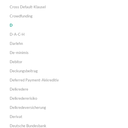
Cross Default-Klausel
Crowdfunding
D
D-A-C-H
Darlehn
De-minimis
Debitor
Deckungsbeitrag
Deferred Payment-Akkreditiv
Delkredere
Delkredererisiko
Delkredeversicherung
Derivat
Deutsche Bundesbank